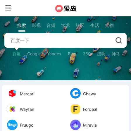
搜索
影视
音频
学术
社区
生活
购物
百度
Google
Yandex
Bing
360
搜狗
神马
Mercari
Chewy
Wayfair
Fordeal
Fruugo
Miravia