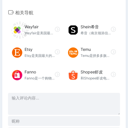
相关导航
Wayfair
Shein希音
Wayfair是美国最大的家居电商平台，在全球有超过15,000家供应商为其旗下5大品牌提供产品和服务，并与1.2万个品牌达成合作。APP荣登美国下载量最大的购物应用榜单前10。
希音（南京领添信息技术有限公司）由许仰天于2008年在南京创立，最初品牌名称为Sheinside，主营婚纱礼服。2012年更名为Shein（希音）
Etsy
Temu
Etsy是美国最大的销售手工工艺品的网站，网站集聚了一大批有影响力和号召力的手工艺术品设计师。在Etsy，寻找手工礼品、复古和流行服装、独特的珠宝等。
Temu是拼多多旗下的跨境电商平台，Temu意为“Team Up，Price Down”，与国内名拼多多的意思相近，即买的人越多，价格越低
Fanno
Shopee虾皮
Fanno是一个购物网站，以惊人的价格提供数以百万计的高品质产品。免费送货，无最低消费。
和Shopee虾皮电商平台玩赚东南亚与台湾。Shopee提供一站式跨境卖家解决方案，巨量引流，自建物流SLS一站式解决跨境物流难题。周期打款，急速到账。