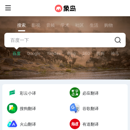
搜索
影视
音频
学术
社区
生活
购物
百度
Google
Yandex
Bing
360
搜狗
神马
彩云小译
必应翻译
搜狗翻译
谷歌翻译
火山翻译
有道翻译