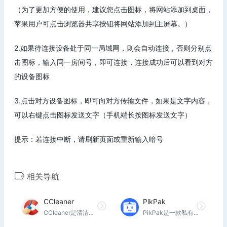
（为了更加方便的使用，建议您点击图标，将网站添加到桌面，
苹果用户可点击浏览器共享按钮将网站添加到主屏幕。）
2.如果待连接设备处于同一局域网，则会自动连接，否则分别点
击图标，输入同一房间号，即可连接，连接成功后可以看到对方
的设备图标
3.点击对方设备图标，即可向对方传输文件，如果是文字内容，
可以右键点击图标发送文字（手机端长按图标发送文字）
提示：若连接中断，请刷新页面或重新输入暗号
相关导航
CCleaner
PikPak
CCleaner是清洁电脑的头号工具。它保护您的隐私，使您的电脑更快、更安全！立即免费下载。
PikPak是一款私有云网盘，可以高速保存您喜爱的文件，并支持随时在线查看和播放。亮点包括全功能的云下载，高达10T的大空间，闪电般的快速保存和一键播放，通过bot on Telegram方便地保存任何文件。