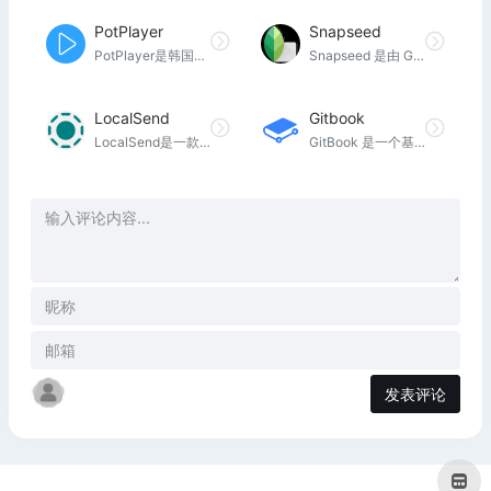
PotPlayer
Snapseed
PotPlayer是韩国互联网公司Kakao（前身为Daum Communications）为微软Windows操作系统开发的多媒体软件播放器。
Snapseed 是由 Google 开发的一款全面而专业的照片编辑工具，拥有专业基因。可它同样非常简单直观，普通人也能很快入门
LocalSend
Gitbook
LocalSend是一款局域网文件传输工具，在一些没有网络或者使用网络传输不方便以及网速慢的情况下，或许你需要一款局域网传输工具来协助你或团队进行文件传输，速度还非常快，并且免费、开源、跨平台，即开即用，无需互联网。
GitBook 是一个基于 Node.js 的命令行工具，可使用 Github/Git 和 Markdown 来制作精美的电子书或制作开源软件帮助文档等。
发表评论