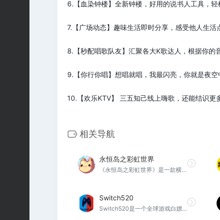
6.【血染钟楼】全新钟楼，好用的说书人工具，
7.【广场动态】趣味生活即时分享，感受他人生活
8.【秒配唱歌队友】汇聚各大K歌达人，根据你
9.【你行你唱】想唱就唱，我最闪亮，你就是夜空
10.【欢乐KTV】 三五知己线上嗨歌，还能结识
相关导航
永恒岛之彩虹世界
《永恒岛之彩虹世界》是一款横版2D多人在线角色扮演游戏，寻找爱丽丝，开启属于自己的奇幻冒险旅行！更有硬核副本、趣味活动、休闲钓鱼、换装等多种多样化玩法
Switch520
Switch520是一个全球游戏白嫖网，主要分享的是Switch游戏、3A巨作等游戏，基本全网的游戏都可以在网站内找到，另外，所有游戏都有原版、完美学习版本、魔改版几个版本，统统支持免费下载。