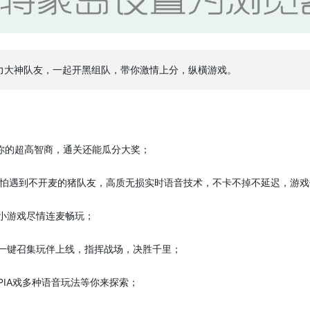
力大神队友，一起开黑组队，带你激情上分，纵橫游戏。
现你的超高智商，通关还能瓜分大奖；
也不怕遇到不开麦的猪队友，高质无损实时语音技术，不卡不掉不延迟，游
味小游戏尽情连麦畅玩；
电一键召集玩伴上线，指挥战场，决胜千里；
PIA戏多种语音玩法等你来探索；