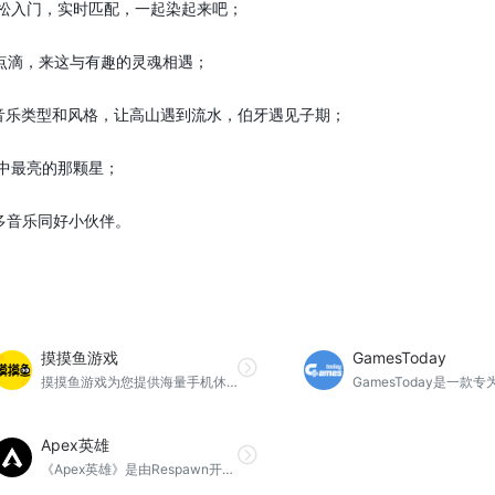
轻松入门，实时匹配，一起染起来吧；
点滴，来这与有趣的灵魂相遇；
的音乐类型和风格，让高山遇到流水，伯牙遇见子期；
中最亮的那颗星；
更多音乐同好小伙伴。
摸摸鱼游戏
GamesToday
摸摸鱼游戏为您提供海量手机休闲游戏免费下载，即点即玩，摸摸鱼游戏是摸摸鱼游戏APP的官方网站，为您提供最新的摸摸鱼游戏APP下载。
Apex英雄
《Apex英雄》是由Respawn开发，EA艺电发行的免费大逃杀类多人在线角色扮演第一人称射击手游，即刻下载Apex英雄，和朋友一起三人组队，随时随地，上天入地，畅爽战斗！