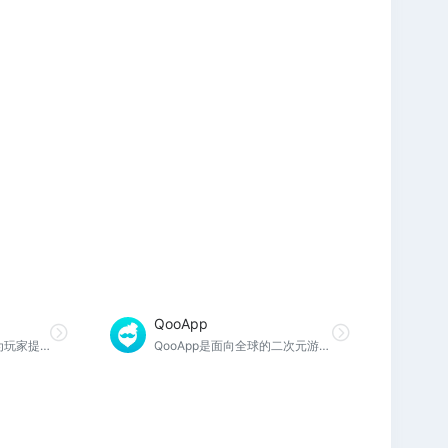
QooApp
GamesToday是一款专为玩家提供Google Play正版手机游戏下载平台，GamesToday专注于谷歌商店精品热门游戏一网打尽，资源全，内容多，实时更新，欢迎各位玩家前来下载，解锁更多新鲜游戏。
QooApp是面向全球的二次元游戏专业平台。我们为全球二次元爱好者提供数千款游戏下载、最新的ACG信息和结识同好的玩家社群，每月为世界各地超过200万玩家提供服务！QooApp更受到港台中日韩等超过100家游戏厂商合作认可，并连年媒体协力亚洲多个重大动漫游戏展会。