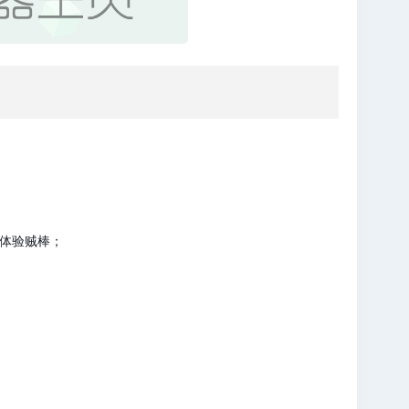
戏体验贼棒；