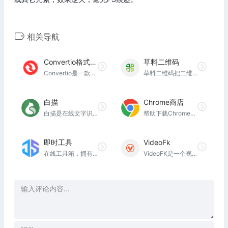
相关导航
Convertio格式转换
草料二维码
Convertio是一款万能文件格式转换的免费在线工具。支持超过309种不同的文档、图像、电子表格、电子书、存档、演示、音频和视频格式。
草料二维码把二维码技术变成简单实用的产品，让每个人都可以快速复用成功案例经验，自由组合内容展示、表单、批量、数据统计、美化和标签排版等功能，免费制作出能高效解决业务问题的二维码
白描
Chrome商店
白描是在线文字识别工具，支持图片转文字、电子表格文字识别、PDF转文字等功能。
帮助下载Chrome插件，Chrome网上应用店，在桌面设备上通过扩展程序、主题背景和应用对Chrome进行自定义和个性化设置。 让Chrome 功能更强大
即时工具
VideoFk
在线工具箱，拥有视频工具、音频工具、图片工具、 PDF工具、办公辅助、设计工具、文本工具、数字工具、加密工具、单位转换等等工具。同时拥有良好的用户体验，为您的工作学习提升效率！
VideoFK是一个视频下载工具，支持下载所有视频格式，您可以轻松地从Videofk和其他网站免费下载数千个视频，将视频保存为最高质量的高清 MP4 或 MP3。