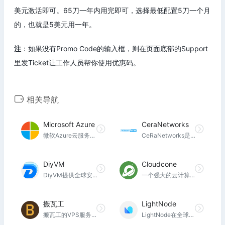
美元激活即可。65刀一年内用完即可，选择最低配置5刀一个月
的，也就是5美元用一年。
注
：如果没有Promo Code的输入框，则在页面底部的Support
里发Ticket让工作人员帮你使用优惠码。
相关导航
Microsoft Azure
CeraNetworks
微软Azure云服务是一个灵活的企业级公有云平台，提供数据库、云服务器、云存储、人工智能互联网、CDN等高效、稳定、可扩展的云端服务，Azure 云计算平台还为企业提供一站式解决方案，快速精准定位用户需求，并了解适合企业的各种方案和相关的服务。
CeRaNetworks是Anti-DDOS服务的领先提供商。我们目前在全球有8个POP，其中包括美国香港和欧洲。我们提供各种类型的ddos攻击防御措施，以确保您的业务正常运行。
DiyVM
Cloudcone
DiyVM提供全球安全稳定的云服务器解决方案，基于KVM+NVME SSD云磁盘架构的云服务器解决方案，60秒快速部署，提供多种操作系统模板，香港/美国/日本多个数据中心可选
一个强大的云计算平台，为您的在线呈现提供云和专用基础设施，完全由友好的人员管理。
搬瓦工
LightNode
搬瓦工的VPS服务在KiwiVM上运行，KiwiVM是一个内部开发的安全控制面板。
LightNode在全球提供了20多个VPS节点，高性能、全球高质量云服务器。每小时和每月计费。适合游戏出海、亚马逊电商、海外独立站等业务。