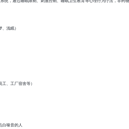
失眠改善系统，通过睡眠限制、刺激控制、睡眠卫生教育等心理行为疗法，非
梦、浅眠）
员工、工厂宿舍等）
点白噪音的人