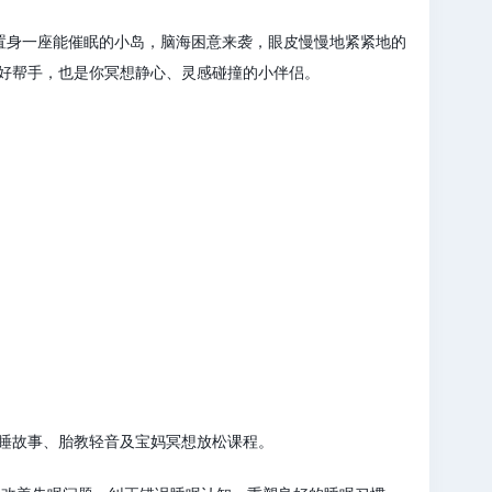
置身一座能催眠的小岛，脑海困意来袭，眼皮慢慢地紧紧地的
好帮手，也是你冥想静心、灵感碰撞的小伴侣。
睡故事、胎教轻音及宝妈冥想放松课程。