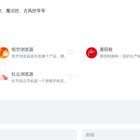
猫控、魔法控、古风控等等
悟空浏览器
莆田鞋
悟空浏览器是抖音旗下产品，拥有海量内容刷不完，清爽浏览更贴心，全网内容专业阅读器，字号随心设置，背景随意更换，更有黑夜模式不伤眼。精选热门网站，分类专业，快速直达。高速下载，浏览更省流量，运行流畅快速。
红云浏览器
红手指云手机是一个智能手机应用云平台，全面支持各种手机应用程序的展示、下载及应用与管理服务。 并卓越实现全天候云端智能托管应用，让用户在脱离移动终端的状态下，也能将各种应用程序托管到云端，保持全天候在线。