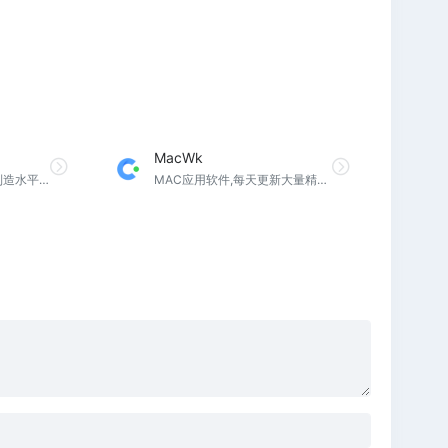
MacWk
莆田鞋拥有一流的生产制造水平，多年的代工生产经验使其生产工艺被广泛认可的。被誉为“鞋都”
MAC应用软件,每天更新大量精品mac软件,为您提供优质的mac软件,mac破解版软件下载。