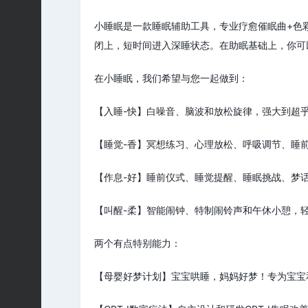
小睡眠是一款睡眠辅助工具，专业疗愈催眠曲+色
闭上，短时间进入深睡状态。在助眠基础上，你可
在小睡眠，我们希望与您一起做到：
【入睡-快】白噪音、脑波和放松旋律，强大到超
【睡觉-香】冥想练习、心理放松、呼吸调节、睡
【作息-好】睡前仪式、睡觉提醒、睡眠挑战、梦
【叫醒-柔】智能闹钟、特制闹铃声和午休小憩，
两个有点特别能力：
【母婴好梦计划】宝宝哄睡，妈妈好梦！专为宝宝