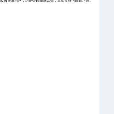
药物改善失眠问题，纠正错误睡眠认知，重塑良好的睡眠习惯。