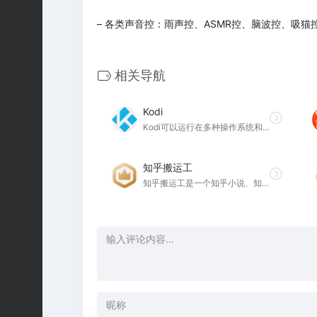
– 各类声音控：雨声控、ASMR控、脑波控、吸
相关导航
Kodi
Kodi可以运行在多种操作系统和硬件平台。 它可以让用户播放本地或网络存储设备中的大多数视频、音乐、播客及各种常见数位媒体文件
知乎搬运工
知乎搬运工是一个知乎小说、知乎专栏、知乎盐选文章等等的阅读网站，所有的文章都来自用户索求收录的，提供给大家免费阅读，定期更新！