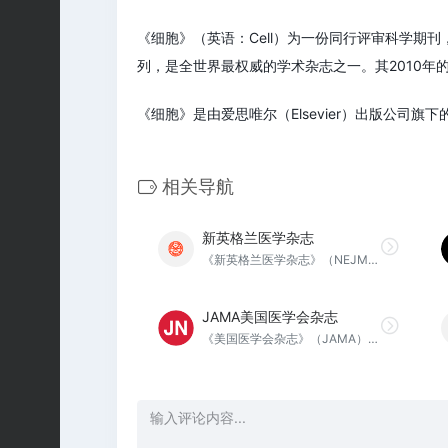
《细胞》（英语：Cell）为一份同行评审科学
列，是全世界最权威的学术杂志之一。其2010年的
《细胞》是由爱思唯尔（Elsevier）出版公司旗下的细
相关导航
新英格兰医学杂志
《新英格兰医学杂志》（NEJM）是一份每周出版的医学期刊，发表新的医学研究和评论文章，以及对生物医学科学和临床实践具有重要意义的各种主题的编辑意见
JAMA美国医学会杂志
《美国医学会杂志》（JAMA）是一份美国出版的经由同行评审的医学期刊。它发表了涵盖生物医学各个方面的原创性研究，评论和社论。该期刊由美国医学会以每周一期出版。