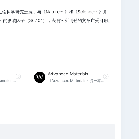
生命科学研究进展，与《
Nature
》和《
Science
》并
然》的影响因子（36.101），表明它所刊登的文章广受引用。
Advanced Materials
JACS（Journal of the American Chemical Society）是美国化学学会发行的一区学术期刊，于1879年创刊，该期刊涉及化学领域的所有内容。根据ISI的统计数据，JACS是化学领域内被引最多的期刊，其影响因子为14.695（2018年）。目前该期刊的编辑是犹他大学的彼得·斯唐（Peter J. Stang）。
《Advanced Materials》是一本著名的材料科学杂志，在材料化学领域享有盛誉，完全经过同行评审的高质量研究