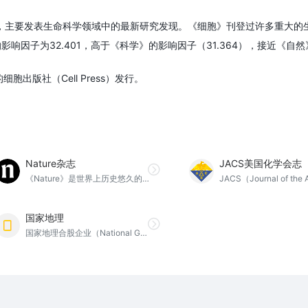
期刊，主要发表生命科学领域中的最新研究发现。《细胞》刊登过许多重大的
影响因子为32.401，高于《科学》的影响因子（31.364），接近《自
胞出版社（Cell Press）发行。
Nature杂志
JACS美国化学会志
《Nature》是世界上历史悠久的、最有名望的科学杂志之一，首版于1869年11月4日。与当今大多数科学论文杂志专一于一个特殊的领域不同，其是少数依然发表来自很多科学领域的一手研究论文的杂志
国家地理
国家地理合股企业（National Geographic Partners LLC，简称NGP）是国家地理学会和华特迪士尼公司的合资企业。以探险和探知世界为核心发展理念，致力于通过卓越的媒体组合，在全球传播优质的科普内容。131年来，国家地理始终以增进对世界的了解和认知作为核心目标；现在，国家地理将致力于为消费者不断开拓、更加深入，以及突破边界而努力。国家地理每月通过43种语言，传播遍布全球172个国家，内容触及数百万人。与此同时，NGP每年会将收益的27%回馈给非营利组织——国家地理学会，用于支持其科研、探险、保育和教育等工作