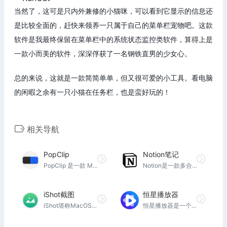
当然了，这可是只内外兼修的小猫咪，可以看到它显示的信息还
是比较全面的，赶快来领养一只属于自己的菜单栏宠物吧。这款
软件是我最终保留在菜单栏中的系统状态监控类软件，算得上是
一款小而美的软件，深深俘获了一名钢铁直男的少女心。
总的来说，这就是一款简简单单，但又很可爱的小工具。看电脑
的闲暇之余有一只小猫在任务栏，也是蛮好玩的！
相关导航
PopClip
Notion笔记
PopClip 是一款 Mac 划词操作增强工具，可选装翻译搜索、格式转换等丰富扩展，联动多种软件执行创建提醒事项、添加到笔记等快捷操作，有效提升工作效率。
Notion是一款多合一的高效、多功能笔记软件，更是一个将笔记、知识库和任务管理无缝整合的协作平台。在一个地方写作、计划和组织。自定义Notion以按照您的方式工作。
iShot截图
恒星播放器
iShot堪称MacOS上功能最为全面的截图、录屏、OCR、截图翻译工具，长截图、多窗口截图、全屏带壳截图、延时截图、标注、贴图、取色、录屏、录音、OCR、截图翻译等众多丰富功能满足你各种需求，iShot出色的功能，赢得广大用户好评！
恒星播放器是一个支持全格式超高清真4K解码,蓝光HDR低占用,支持ISO文件直出的播放器.支持多显卡AI智能协同解码,流畅播放低延迟,拥有独家高速运动补偿算法,高帧电影极致享受,强大的插件扩展,支持madvr,自定义着色器等,定制你的私人影院效果.