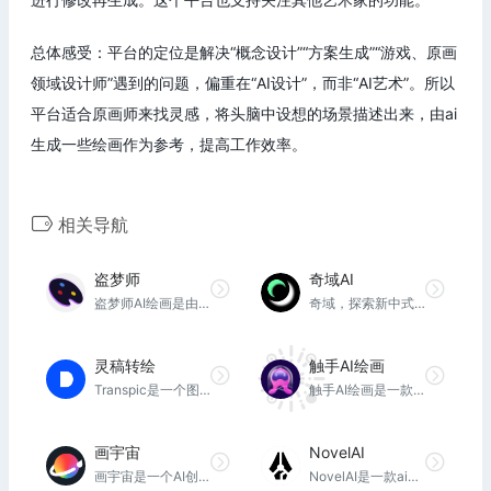
总体感受：平台的定位是解决“概念设计”“方案生成”“游戏、原画
领域设计师”遇到的问题，偏重在“AI设计”，而非“AI艺术”。所以
平台适合原画师来找灵感，将头脑中设想的场景描述出来，由ai
生成一些绘画作为参考，提高工作效率。
相关导航
盗梦师
奇域AI
盗梦师AI绘画是由西湖大学深度学习实验室研制的AI模型，只需一句话，让你的文字变成画作
奇域，探索新中式美学的AI绘画社区。利用人工智能生成精美的画作,展现东方美学的魅力。无论是艺术爱好者还是专业艺术设计师,都可以在奇域找到灵感。加入奇域,一起探索现代科技与中式审美的完美结合。
灵稿转绘
触手AI绘画
Transpic是一个图像转绘网站，利用AI人工智能将图片转换成绘画插画风格，用户只需上传图片，选择转换后图片模型，等待几秒钟即可生成6张图片供用户选择。
触手AI绘画是一款二次元AI绘画小程序，直接输入你想生成的画面描述，稍等片刻就能生成你想要的二次元画面！用触手AI绘画打开次元裂缝，通往二次元世界
画宇宙
NovelAI
画宇宙是一个AI创作平台，基于百度文心AI绘画大模型ERNIE-ViLG 2.0，使用画宇宙AI画出你的灵感和创意
NovelAI是一款ai绘画软件，其主要训练数据就是二次元的动漫漫画之类，通过关键词的描述，使AI自动生成出较为接近的图片。