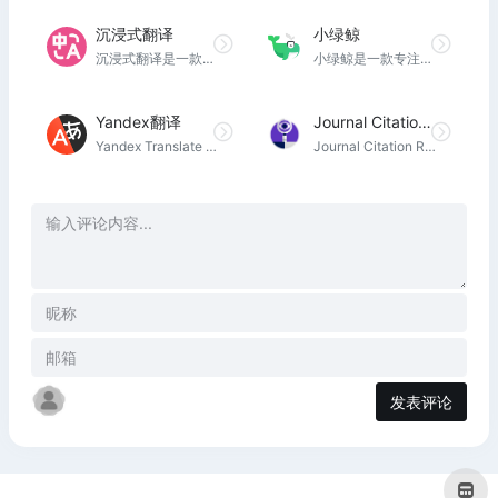
沉浸式翻译
小绿鲸
沉浸式翻译是一款免费的网页翻译插件，为您提供在线双语对照网页翻译，多种格式的文档翻译、论文文献翻译、PDF翻译、EPUB电子书翻译、视频双语字幕翻译(支持Youtube,Netflix等主流视频站点)、TXT文本翻译等文件翻译服务。Chrome、Edge、火狐(Firefox)、Safari等主流浏览器适配，手机端和电脑端均可安装使用。支持中文、英语、日语、韩语、法语、德语、俄语、西班牙语、葡萄牙语、越南语、印尼语、意大利语、荷兰语、泰语等数十种语言的互译。支持多种翻译接口选择：DeepL 翻译、 Google 翻译、OpenAI (ChatGPT) 、Gemini、人工智能翻译、有道翻译、彩云小译、百度翻译、火山翻译、小牛翻译等。做最懂您的网页翻译扩展工具，为您提供最丝滑的网站翻译体验。
小绿鲸是一款专注提高英文文献阅读效率的云端阅读软件，超176万科研人都在用，支持电脑、PAD和手机同步阅读，读SCI更轻松。集翻译、文献管理、笔记、AI解析、汇报PPT等功能于一体，针对【选题、做实验、写论文、文献汇报】四大场景设计了专业的解决方案。
Yandex翻译
Journal Citation Reports
Yandex Translate — 102 种语言的同步翻译、预测输入、带有转录、发音、上下文和用法示例的词典以及许多其他功能。
Journal Citation Reports《期刊引文报告》（JCR）是Clarivate Analytics（之前是汤森路透的知识产权）的年度出版物，是影响因子数据的权威资源。
发表评论