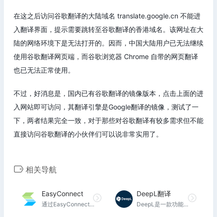
在这之后访问谷歌翻译的大陆域名 translate.google.cn 不能进
入翻译界面，提示需要跳转至谷歌翻译的香港域名。该网址在大
陆的网络环境下是无法打开的。因而，中国大陆用户已无法继续
使用谷歌翻译网页端，而谷歌浏览器 Chrome 自带的网页翻译
也已无法正常使用。
不过，好消息是，国内已有谷歌翻译的镜像版本，点击上面的进
入网站即可访问，其翻译引擎是
Google
翻译的镜像，测试了一
下，两者结果完全一致，对于那些对谷歌翻译有较多需求但不能
直接访问谷歌翻译的小伙伴们可以说非常实用了。
相关导航
EasyConnect
DeepL翻译
通过EasyConnect您可以安全、快速的连接到单位网络，享受便捷的办公体验!EasyConnect具备了极其简单的操作界面，用户只需输入服务器地址便可快速连接，并且支持代理设置。
DeepL是一款功能强大、准确度高的翻译工具，适用于个人和团队使用，能够帮助用户进行准确的翻译和改善写作质量。