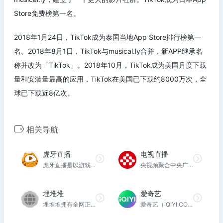
Store免费榜第一名。
2018年1月24日，TikTok成为泰国当地App Store排行榜第一
名。2018年8月1日，TikTok与musical.ly合并，新APP继承名
称并改为「TikTok」。2018年10月，TikTok成为美国月度下载
量和安装量最高的应用，TikTok在美国已下载约8000万次，全
球已下载近8亿次。
相关导航
虎牙直播
电视直播
虎牙直播是以游戏直播为主的弹幕式互动直播平台，累计注册用户2亿，提供热门游戏直播、电竞赛事直播与游戏赛事直播，手游直播等。包含英雄联盟lol，王者荣耀，绝地求生，和平精英等游戏直播，lol、dota2、dnf等热门游戏直播以及单机游戏、手游等游戏直播。
央视频聚合中央广播电视总台海量节目资源，轻松实现手机刷视频、看电视、观直播；携手广大创作者建设账号森林，开创泛文体、泛资讯、泛知识的“精彩视界”。打造一款国家级、全民型、有品质的视频社交媒体平台。
埋堆堆
爱奇艺
埋堆堆拥有全网正版TVB剧集、全粤语直播频道及TVB粉丝汇聚的埋堆社区，为用户提供丰富的影视文娱内容，让用户粤享精彩娱乐时光
爱奇艺（iQIYI.COM）是拥有海量、优质、高清的网络视频的大型视频网站，专业的网络视频播放平台。爱奇艺影视内容丰富多元，涵盖电影、电视剧、动漫、综艺、生活、音乐、搞笑、财经、军事、体育、片花、资讯、微电影、儿童、母婴、教育、科技、时尚、原创、公益、游戏、旅游、拍客、汽车、纪录片、爱奇艺自制剧等剧目。视频播放清晰流畅，操作界面简单友好，真正为用户带来“悦享品质”的在线观看体验。" data-hid="description