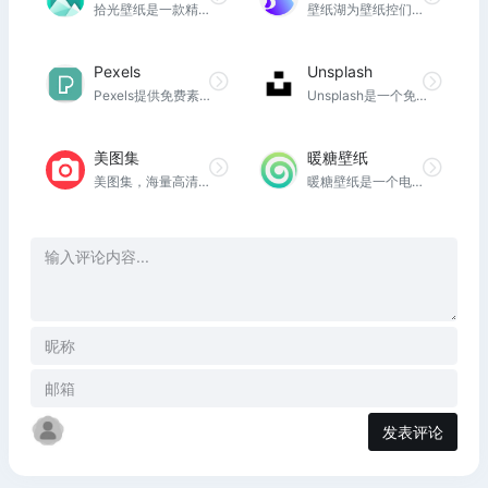
拾光壁纸是一款精品Windows电脑高清壁纸及锁屏下载与更换工具！它开源免费无广告，软件简约速度快。内置集成了多个国内外高质量的壁纸图源，每天都会自动更新多张精美优质壁纸，同时还支持每日自动更换桌面/锁屏等功能。
壁纸湖为壁纸控们挖掘宝藏手机壁纸。壁纸采集，优质壁纸获取，时刻follow最新的手机壁纸。壁纸湖唯一官网，没有APP
Pexels
Unsplash
Pexels提供免费素材图片和视频，可以在任何地方使用。高质量、 免费且无需注明归属。才华横溢的摄影作者在这里免费分享最精彩的素材图片和视频
Unsplash是一个免费的照片共享网站。摄影师可以将照片上传到Unsplash，照片编辑者们会对用户上传的照片进行整理。
美图集
暖糖壁纸
美图集，海量高清图片和壁纸！内容涵盖风景图片、动物图片、唯美图片、鲜花图片、家居图片、设计素材、电脑壁纸、动漫壁纸、电影壁纸、明星壁纸、美女壁纸、唯美壁纸、QQ头像、微信头像、网络头像...
暖糖壁纸是一个电脑桌面壁纸网站，精选高清全屏壁纸，专注美化您的电脑桌面。我们提供各种类型的壁纸，包括自然风光、动漫萌宠、现代艺术、抽象图案等等，每一张都是精心挑选。选择暖糖壁纸，让每一天都充满灵感和美感！
发表评论