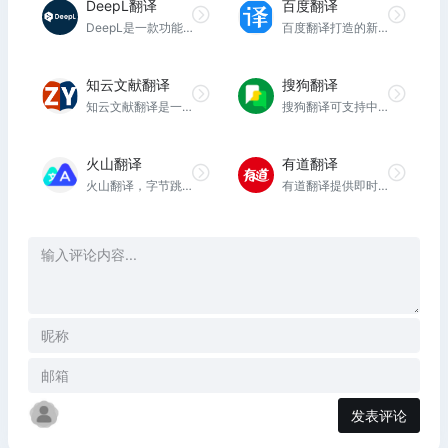
DeepL翻译
百度翻译
DeepL是一款功能强大、准确度高的翻译工具，适用于个人和团队使用，能够帮助用户进行准确的翻译和改善写作质量。
百度翻译打造的新一代AI大模型翻译平台，为用户提供翻译和阅读外文场景的一站式智能解决方案，支持中文、英文、日语、韩语、德语、法语等203种语言，包括文档翻译、AI翻译、英文润色、双语审校、语法分析等多种能力，是智能时代的翻译新质生产力。
知云文献翻译
搜狗翻译
知云文献翻译是一款win平台下的划选翻译软件，自带PDF阅读器同时包含几乎所有主流翻译引擎，支持中英互译。提高您的英语科研文献或书籍阅读效率！
搜狗翻译可支持中、英、法、日等50多种语言之间的互译功能，为您即时免费提供字词、短语、文本翻译服务。
火山翻译
有道翻译
火山翻译，字节跳动旗下的机器翻译品牌，支持超过100种语种的免费在线翻译，并支持多种领域翻译
有道翻译提供即时免费的中文、英语、日语、韩语、法语、德语、俄语、西班牙语、葡萄牙语、越南语、印尼语、意大利语、荷兰语、泰语全文翻译、网页翻译、文档翻译、PDF翻译、DOC翻译、PPT翻译、人工翻译、同传等服务。
发表评论