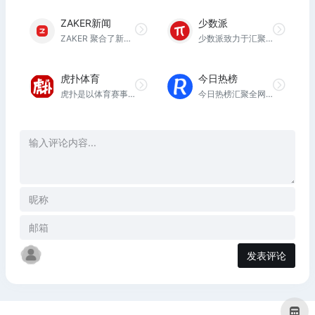
ZAKER新闻
少数派
ZAKER 聚合了新闻、杂志、报纸、公众号等各类头条资讯，提供头条,科技,娱乐,体育,国内,国际,军事,财经,互联网,教育,时尚,社会,亲子,情感,旅游,科学,星座,奢侈品,游戏,美食,电影,健康,理财等多个领域今日最热门内容，并通过大数据算法提供个性化、社会化新闻服务。
少数派致⼒于汇聚少数⼈的⼒量，通过优质内容和产品，和大家一起用科学的方法和多维视角探索数字生活，提升⼤众⽤⼾的⼯作效率和⽣活品质。同时构建创作和创造的⾏业桥梁。
虎扑体育
今日热榜
虎扑是以体育赛事和男性兴趣生活为主的社区网站。专注于NBA赛程、NBA录像、NBA直播、NBA资讯、球员交易、足球、英超、电竞、LPL等全部篮球足球电竞赛事，并提供虎扑步行街社区服务。
今日热榜汇聚全网热搜：知乎热榜、微博热搜、百度热搜、IT之家、36氪、少数派、豆瓣、小红书、百度贴吧、虎扑、虎嗅、天涯、哔哩哔哩、小众软件、抖音、吾爱破解、GitHub、技术期刊 全网热点 新闻 热词 排行榜 摸鱼神器
发表评论