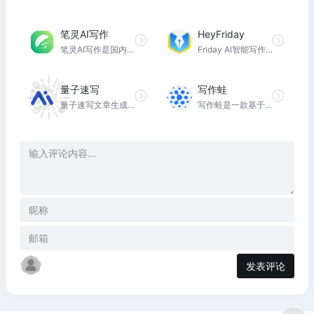
笔灵AI写作
HeyFriday
笔灵AI写作是国内领先的AI写作助手与智能工具。专为提高写作效率而设计，提供免费的AI文章改写、论文辅助、商业计划书撰写等服务。无论是学术写作还是商业文案，笔灵AI写作都能快速生成高质量内容，简化您的写作过程。
Friday AI智能写作平台,一键生成高质量原创内容! Friday AI-国内顶尖算法模型,AI自动生成原创文章,60+丰富写作模板,十大写作场景全覆盖,支持改写,续写,扩写,搜索引擎优化,全场景媒体运营神器!
量子速写
写作蛙
量子速写文章生成器是秘塔写作猫推出的一款AI自动写文章工具，只要我们输入文章的标题，在选择文章的长度，稍等几秒后，就能自动生成一篇AI原创文章！
写作蛙是一款基于AI大模型的智能写作辅助工具，为用户提供内容创意，辅助用户快速完成文章等文案的撰写，支持标题创作、文章创作、现代诗创作、智能问答、续写等功能。
发表评论